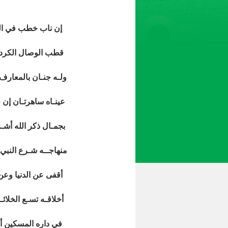
إن ناب خطب في البلا
قطب الوصال الكردفا
ولـه جنـان بالمعارف 
عينـاه ساهرتـان إن ج
بجمـال ذكر الله أشـر
منهاجــه شـرع النبي م
أقفى عن الدنيا وعن 
أخلاقـه تسـع الخلائ
في داره المسكين أم