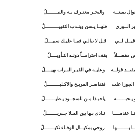
ال يمينــه والبحـر معتـرف بـه والنيـــــــلُ
 الــورى فلهــا يـسن وينـدب التقبيـــــــــلُ
 قيــل لــي قـل لا تبالـي فمـا عليـك سبيـــلُ
 مفصــلاً يقف احترامــاً دونـه التـأويــــلُ
نــد قولــه وعليـه في القبـر التـراب نهيــــلُ
الجوزا علت فتقاصـر المريـخ والاكـليــــــــلُ
 يـحبــــــه ياحبـذا مـن للسجــود يـطيـــــــلُ
عندمــــا نـادى بـها بين المـلا جـبريـــــــلُ
ـا بــــــــها روحي بمكيــال الوفـاء تكيـــــــلُ