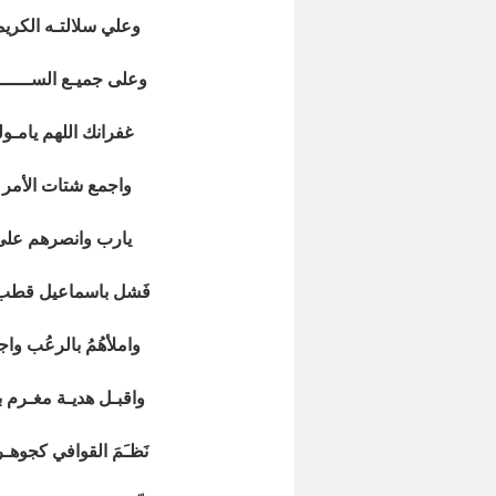
وعلي سلالتـه الكريم
وعلى جميـع الســـــ
غفرانك اللهم يامـو
واجمع شتات الأمر بي
يارب وانصرهم على أع
فَشل باسماعيل قطب الأ
واملأهُمُ بالرعُب و
واقبـل هديـة مغـرم ب
نَظـَمَ القوافي كجوهـ