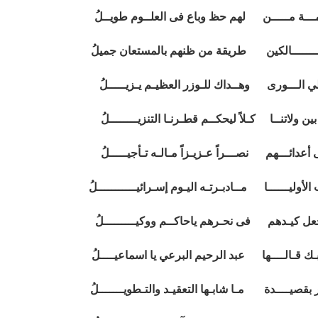
ـــة مـــــن لهم حظ وباع فى العلــوم طويــلُ
ــــــــالكين طريقة من ظنهم بالمستعان جميلُ
لي الـــورى وهــداك للـوزر العظيـم يـزيـــــلُ
ن ولاتنــا كـلاً ليحكــم قطـرنـا التنزيــــــــلُ
دائـــهم نصـــراً عـزيـزاً مـالـه تـأجيـــــلُ
وليــــــا مــادبـرتـه اليـوم إسـرائيـــــــــــلُ
اجعل كيـدهم فى نحـرهم ياحاكــم ووكيـــــــــلُ
ـك قـالــــها عبد الرحيم البرعي يا اسماعيــــلُ
ر بقصيــــدة مـا شابـها التعقيـد والتـطويـــــــلُ