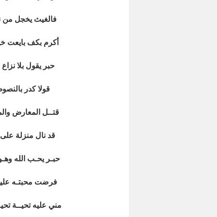
فالغيث يخجل من نو
أكرم بكف بايعت خير
حبر يقول بلا نزاع
قولا كدر بالنصوص
قتــل المعارض والمف
قد نال منزلة على 
حبـر يحـب الله وهـو
فرضت محبتـه علينـا 
مني عليه تحيــة تحيـ