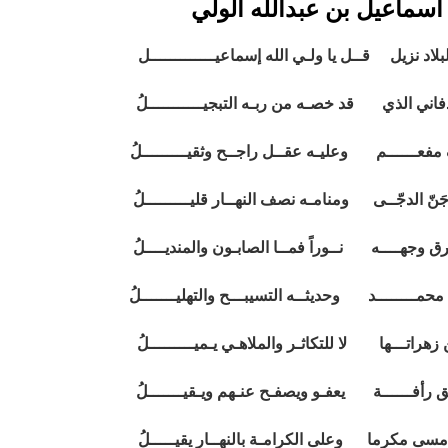
اسماعيل بن عبدالله الولي
د نزيل قــل يا ولـي الله إسماعيـــــــــــــل
ني الذي قد خصـه من ربـه التبجيـــــــــــلُ
مفعــــــم وعليـه عقــل راجــح وثقيـــــــــلُ
َنّ الدجّــى ومنامـه نصف النهــار قليـــــــــلُ
ق وجهــــه نــوراً فمــا الصابـون والمنديــــلُ
حمــــــــد وحديثــه التسيبـــح والتهليـــــــلُ
زهراتـــها لا للتكاثـر والملاهـي يـميـــــــــلُ
ـق رأفــــــة يعفـو ويصفـح عنـهم ويـقيـــــــلُ
سى مكرما وعلى الكرامـة بالنهــار يقيـــــلُ