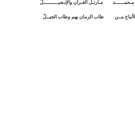
 مـحمــــــد مـارتـل القـرآن والإنـجيــــــــــلُ
الأتباع مــن طاب الزمان بهم وطاب الجيــلُ